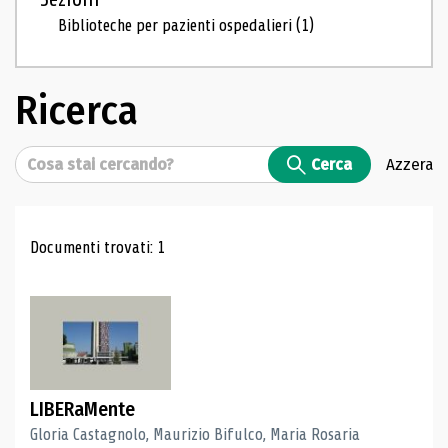
Biblioteche per pazienti ospedalieri
(1)
Ricerca
Cerca
Cerca
Azzera
Risultati di ricerca
Documenti trovati: 1
LIBERaMente
Gloria Castagnolo, Maurizio Bifulco, Maria Rosaria