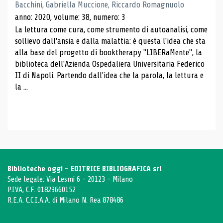
Bacchini, Gabriella Muccione, Riccardo Romagnuolo
anno: 2020, volume: 38, numero: 3
La lettura come cura, come strumento di autoanalisi, come
sollievo dall'ansia e dalla malattia: è questa l'idea che sta
alla base del progetto di booktherapy "LIBERaMente", la
biblioteca dell'Azienda Ospedaliera Universitaria Federico
II di Napoli. Partendo dall'idea che la parola, la lettura e
la ...
Biblioteche oggi - EDITRICE BIBLIOGRAFICA srl
Sede legale: Via Lesmi 6 - 20123 - Milano
P.IVA, C.F. 01823660152
R.E.A. C.C.I.A.A. di Milano N. Rea 878486