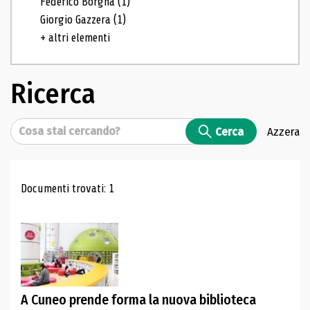
Federico Borgna
(1)
Giorgio Gazzera
(1)
+ altri elementi
Ricerca
Cerca
Cerca
Azzera
Risultati di ricerca
Documenti trovati: 1
A Cuneo prende forma la nuova biblioteca