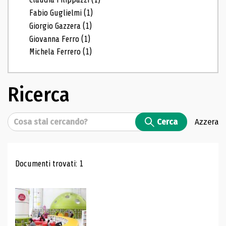
Fabio Guglielmi
(1)
Giorgio Gazzera
(1)
Giovanna Ferro
(1)
Michela Ferrero
(1)
Ricerca
Cerca
Cerca
Azzera
Risultati di ricerca
Documenti trovati: 1