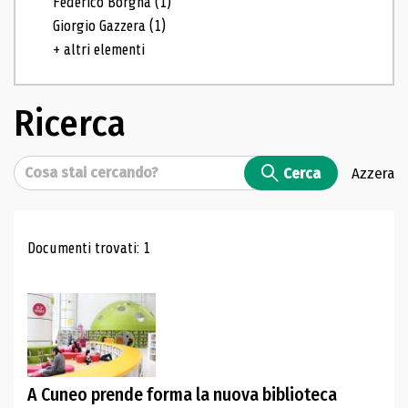
Federico Borgna
(1)
Giorgio Gazzera
(1)
+ altri elementi
Ricerca
Cerca
Cerca
Azzera
Risultati di ricerca
Documenti trovati: 1
A Cuneo prende forma la nuova biblioteca