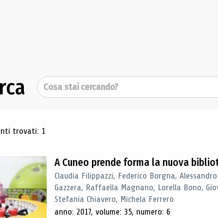
rca
Cerca
ultati di ricerca
ti trovati: 1
A Cuneo prende forma la nuova biblio
Claudia Filippazzi, Federico Borgna, Alessandro
Gazzera, Raffaella Magnano, Lorella Bono, Gio
Stefania Chiavero, Michela Ferrero
anno: 2017, volume: 35, numero: 6