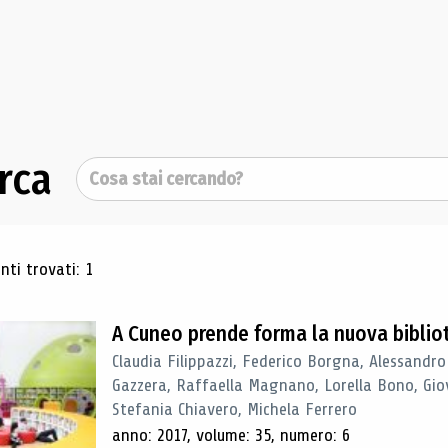
rca
Cerca
ultati di ricerca
ti trovati: 1
A Cuneo prende forma la nuova biblio
Claudia Filippazzi, Federico Borgna, Alessandro
Gazzera, Raffaella Magnano, Lorella Bono, Gio
Stefania Chiavero, Michela Ferrero
anno: 2017, volume: 35, numero: 6