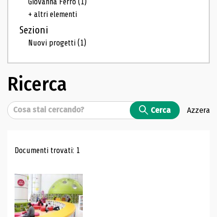
Giovanna Ferro
(1)
+ altri elementi
Sezioni
Nuovi progetti
(1)
Ricerca
Cerca
Cerca
Azzera
Risultati di ricerca
Documenti trovati: 1