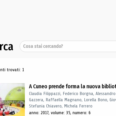
rca
Cerca
ultati di ricerca
ti trovati: 1
A Cuneo prende forma la nuova biblio
Claudia Filippazzi, Federico Borgna, Alessandro
Gazzera, Raffaella Magnano, Lorella Bono, Gio
Stefania Chiavero, Michela Ferrero
anno: 2017, volume: 35, numero: 6