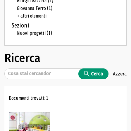
Giorgio Gazzera
(1)
Giovanna Ferro
(1)
+ altri elementi
Sezioni
Nuovi progetti
(1)
Ricerca
Cerca
Cerca
Azzera
Risultati di ricerca
Documenti trovati: 1