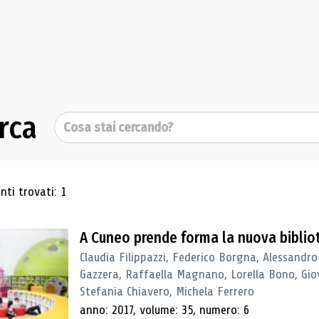
rca
Cerca
ultati di ricerca
ti trovati: 1
A Cuneo prende forma la nuova biblio
Claudia Filippazzi, Federico Borgna, Alessandro
Gazzera, Raffaella Magnano, Lorella Bono, Gio
Stefania Chiavero, Michela Ferrero
anno: 2017, volume: 35, numero: 6