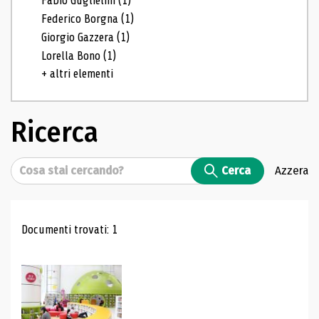
Fabio Guglielmi
(1)
Federico Borgna
(1)
Giorgio Gazzera
(1)
Lorella Bono
(1)
+ altri elementi
Ricerca
Cerca
Cerca
Azzera
Risultati di ricerca
Documenti trovati: 1