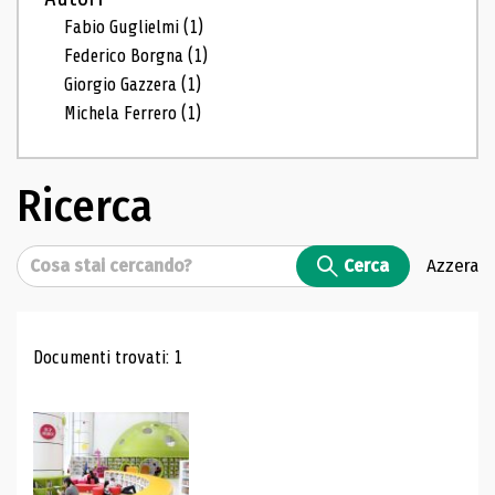
Fabio Guglielmi
(1)
Federico Borgna
(1)
Giorgio Gazzera
(1)
Michela Ferrero
(1)
Ricerca
Cerca
Cerca
Azzera
Risultati di ricerca
Documenti trovati: 1