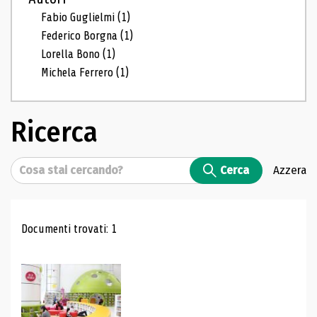
Fabio Guglielmi
(1)
Federico Borgna
(1)
Lorella Bono
(1)
Michela Ferrero
(1)
Ricerca
Cerca
Cerca
Azzera
Risultati di ricerca
Documenti trovati: 1