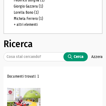
Federico Borgna
(1)
Giorgio Gazzera
(1)
Lorella Bono
(1)
Michela Ferrero
(1)
+ altri elementi
Ricerca
Cerca
Cerca
Azzera
Risultati di ricerca
Documenti trovati: 1