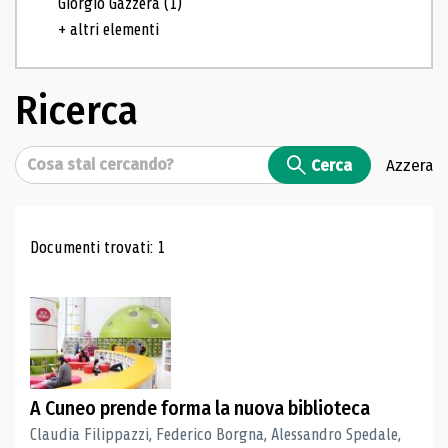
Giorgio Gazzera
(1)
+ altri elementi
Ricerca
Cerca
Cerca
Azzera
Risultati di ricerca
Documenti trovati: 1
A Cuneo prende forma la nuova biblioteca
Claudia Filippazzi, Federico Borgna, Alessandro Spedale,