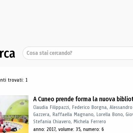
rca
Cerca
ultati di ricerca
ti trovati: 1
A Cuneo prende forma la nuova biblio
Claudia Filippazzi, Federico Borgna, Alessandro
Gazzera, Raffaella Magnano, Lorella Bono, Gio
Stefania Chiavero, Michela Ferrero
anno: 2017, volume: 35, numero: 6