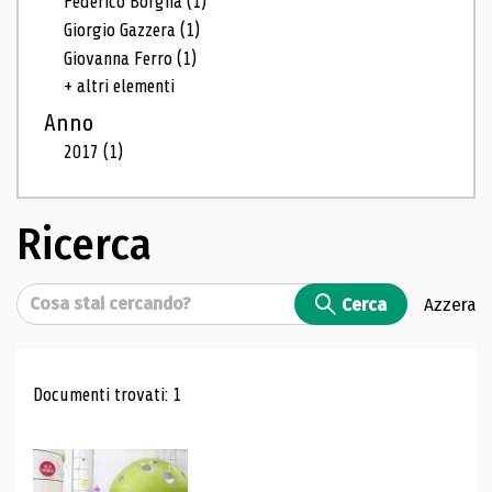
Federico Borgna
(1)
Giorgio Gazzera
(1)
Giovanna Ferro
(1)
+ altri elementi
Anno
2017
(1)
Ricerca
Cerca
Cerca
Azzera
Risultati di ricerca
Documenti trovati: 1