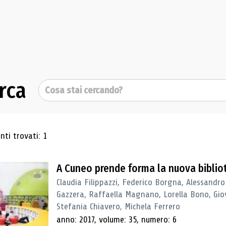
rca
Cerca
ultati di ricerca
ti trovati: 1
A Cuneo prende forma la nuova biblio
Claudia Filippazzi, Federico Borgna, Alessandro
Gazzera, Raffaella Magnano, Lorella Bono, Gio
Stefania Chiavero, Michela Ferrero
anno: 2017, volume: 35, numero: 6