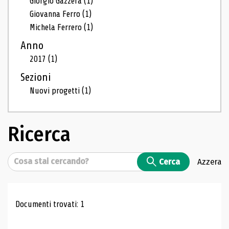
Giorgio Gazzera
(1)
Giovanna Ferro
(1)
Michela Ferrero
(1)
Anno
2017
(1)
Sezioni
Nuovi progetti
(1)
Ricerca
Cerca
Cerca
Azzera
Risultati di ricerca
Documenti trovati: 1