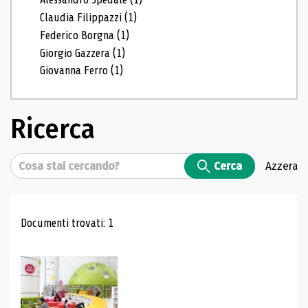
Claudia Filippazzi
(1)
Federico Borgna
(1)
Giorgio Gazzera
(1)
Giovanna Ferro
(1)
Ricerca
Cerca
Cerca
Azzera
Risultati di ricerca
Documenti trovati: 1