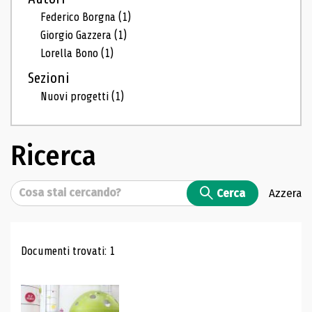
Federico Borgna
(1)
Giorgio Gazzera
(1)
Lorella Bono
(1)
Sezioni
Nuovi progetti
(1)
Ricerca
Cerca
Cerca
Azzera
Risultati di ricerca
Documenti trovati: 1