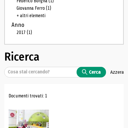
Federico Borgna
(1)
Giovanna Ferro
(1)
+ altri elementi
Anno
2017
(1)
Ricerca
Cerca
Cerca
Azzera
Risultati di ricerca
Documenti trovati: 1