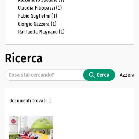
Claudia Filippazzi
(1)
Fabio Guglielmi
(1)
Giorgio Gazzera
(1)
Raffaella Magnano
(1)
Ricerca
Cerca
Cerca
Azzera
Risultati di ricerca
Documenti trovati: 1