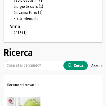
Fabio Guglielmi
(1)
Giorgio Gazzera
(1)
Giovanna Ferro
(1)
+ altri elementi
Anno
2017
(1)
Ricerca
Cerca
Cerca
Azzera
Risultati di ricerca
Documenti trovati: 1