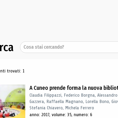
rca
Cerca
ultati di ricerca
ti trovati: 1
A Cuneo prende forma la nuova biblio
Claudia Filippazzi, Federico Borgna, Alessandro
Gazzera, Raffaella Magnano, Lorella Bono, Gio
Stefania Chiavero, Michela Ferrero
anno: 2017, volume: 35, numero: 6