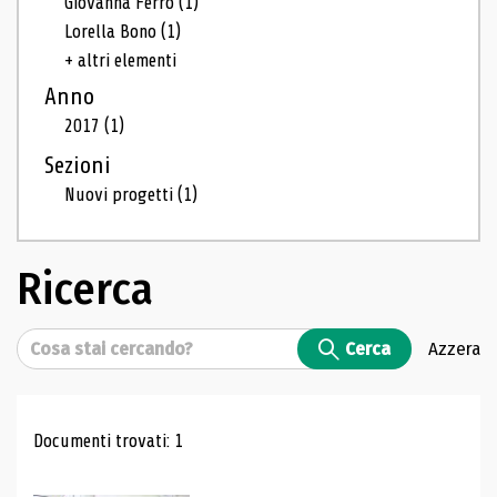
Giovanna Ferro
(1)
Lorella Bono
(1)
+ altri elementi
Anno
2017
(1)
Sezioni
Nuovi progetti
(1)
Ricerca
Cerca
Cerca
Azzera
Risultati di ricerca
Documenti trovati: 1