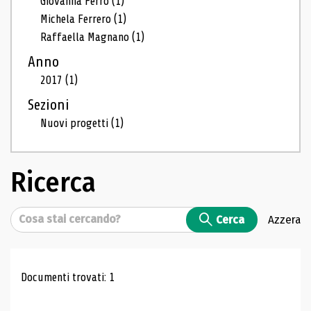
Giovanna Ferro
(1)
Michela Ferrero
(1)
Raffaella Magnano
(1)
Anno
2017
(1)
Sezioni
Nuovi progetti
(1)
Ricerca
Cerca
Cerca
Azzera
Risultati di ricerca
Documenti trovati: 1