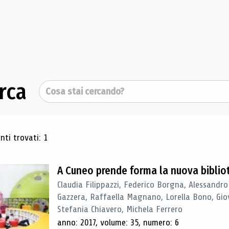
rca
Cerca
ultati di ricerca
ti trovati: 1
A Cuneo prende forma la nuova biblio
Claudia Filippazzi, Federico Borgna, Alessandro
Gazzera, Raffaella Magnano, Lorella Bono, Gio
Stefania Chiavero, Michela Ferrero
anno: 2017, volume: 35, numero: 6