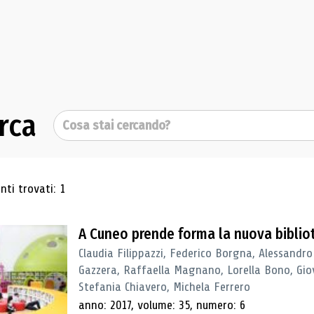
rca
Cerca
ultati di ricerca
ti trovati: 1
A Cuneo prende forma la nuova biblio
Claudia Filippazzi, Federico Borgna, Alessandro
Gazzera, Raffaella Magnano, Lorella Bono, Gio
Stefania Chiavero, Michela Ferrero
anno: 2017, volume: 35, numero: 6