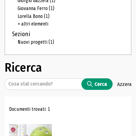
Giorgio Gazzera
(1)
Giovanna Ferro
(1)
Lorella Bono
(1)
+ altri elementi
Sezioni
Nuovi progetti
(1)
Ricerca
Cerca
Cerca
Azzera
Risultati di ricerca
Documenti trovati: 1