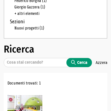
Federico Borgna
(1)
Giorgio Gazzera
(1)
+ altri elementi
Sezioni
Nuovi progetti
(1)
Ricerca
Cerca
Cerca
Azzera
Risultati di ricerca
Documenti trovati: 1