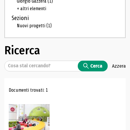
Giorgio Gazzera
(1)
+ altri elementi
Sezioni
Nuovi progetti
(1)
Ricerca
Cerca
Cerca
Azzera
Risultati di ricerca
Documenti trovati: 1