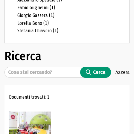
Fabio Guglielmi
(1)
Giorgio Gazzera
(1)
Lorella Bono
(1)
Stefania Chiavero
(1)
Ricerca
Cerca
Cerca
Azzera
Risultati di ricerca
Documenti trovati: 1