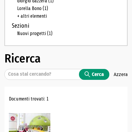
Giorgio Gazzera
(1)
Lorella Bono
(1)
+ altri elementi
Sezioni
Nuovi progetti
(1)
Ricerca
Cerca
Cerca
Azzera
Risultati di ricerca
Documenti trovati: 1