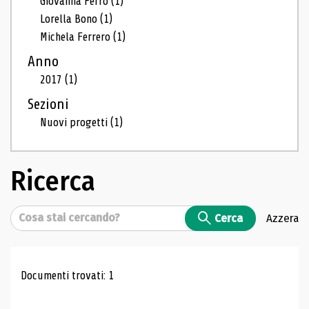
Giovanna Ferro
(1)
Lorella Bono
(1)
Michela Ferrero
(1)
Anno
2017
(1)
Sezioni
Nuovi progetti
(1)
Ricerca
Cerca
Cerca
Azzera
Risultati di ricerca
Documenti trovati: 1