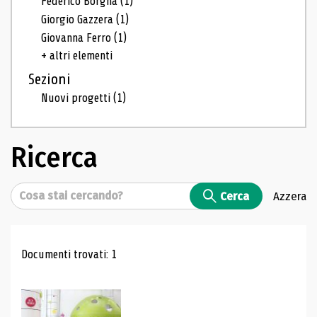
Federico Borgna
(1)
Giorgio Gazzera
(1)
Giovanna Ferro
(1)
+ altri elementi
Sezioni
Nuovi progetti
(1)
Ricerca
Cerca
Cerca
Azzera
Risultati di ricerca
Documenti trovati: 1