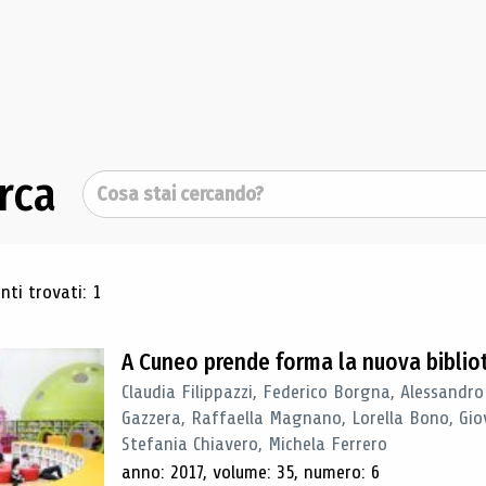
rca
Cerca
ultati di ricerca
ti trovati: 1
A Cuneo prende forma la nuova biblio
Claudia Filippazzi, Federico Borgna, Alessandro
Gazzera, Raffaella Magnano, Lorella Bono, Gio
Stefania Chiavero, Michela Ferrero
anno: 2017, volume: 35, numero: 6