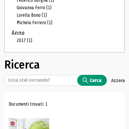
Federico Borgna
(1)
Giovanna Ferro
(1)
Lorella Bono
(1)
Michela Ferrero
(1)
Anno
2017
(1)
Ricerca
Cerca
Cerca
Azzera
Risultati di ricerca
Documenti trovati: 1