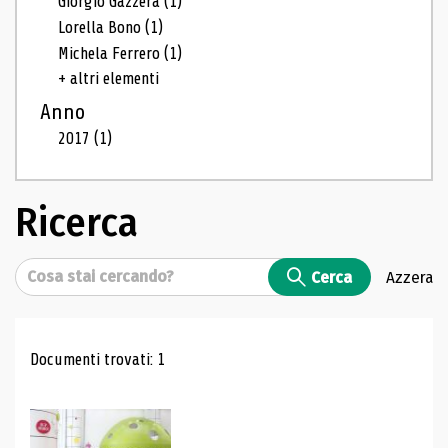
Giorgio Gazzera
(1)
Lorella Bono
(1)
Michela Ferrero
(1)
+ altri elementi
Anno
2017
(1)
Ricerca
Cerca
Cerca
Azzera
Risultati di ricerca
Documenti trovati: 1