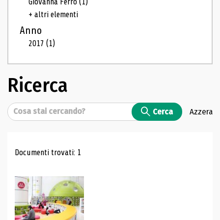
Giovanna Ferro
(1)
+ altri elementi
Anno
2017
(1)
Ricerca
Cerca
Cerca
Azzera
Risultati di ricerca
Documenti trovati: 1