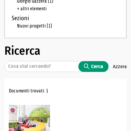
Giorgio Gazzera
(1)
+ altri elementi
Sezioni
Nuovi progetti
(1)
Ricerca
Cerca
Cerca
Azzera
Risultati di ricerca
Documenti trovati: 1