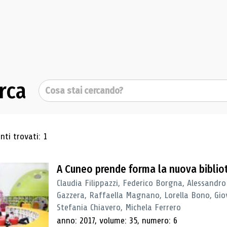
rca
Cerca
ultati di ricerca
ti trovati: 1
A Cuneo prende forma la nuova biblio
Claudia Filippazzi, Federico Borgna, Alessandro
Gazzera, Raffaella Magnano, Lorella Bono, Gio
Stefania Chiavero, Michela Ferrero
anno: 2017, volume: 35, numero: 6