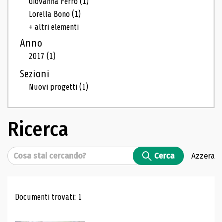
Giovanna Ferro
(1)
Lorella Bono
(1)
+ altri elementi
Anno
2017
(1)
Sezioni
Nuovi progetti
(1)
Ricerca
Cerca
Cerca
Azzera
Risultati di ricerca
Documenti trovati: 1