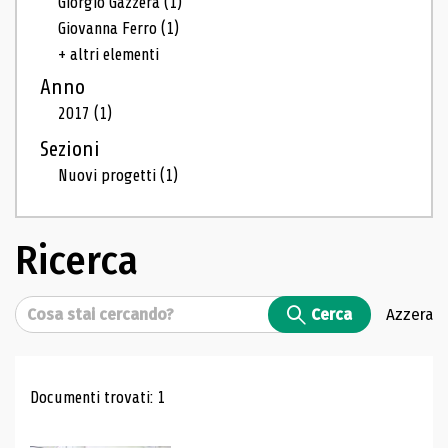
Giorgio Gazzera
(1)
Giovanna Ferro
(1)
+ altri elementi
Anno
2017
(1)
Sezioni
Nuovi progetti
(1)
Ricerca
Cerca
Cerca
Azzera
Risultati di ricerca
Documenti trovati: 1