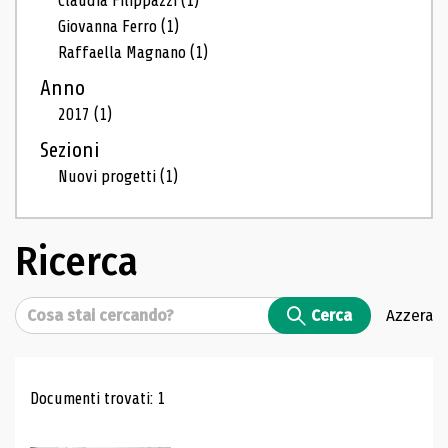
Claudia Filippazzi
(1)
Giovanna Ferro
(1)
Raffaella Magnano
(1)
Anno
2017
(1)
Sezioni
Nuovi progetti
(1)
Ricerca
Cerca
Cerca
Azzera
Risultati di ricerca
Documenti trovati: 1