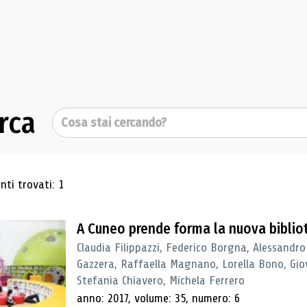
rca
Cerca
ultati di ricerca
ti trovati: 1
A Cuneo prende forma la nuova biblio
Claudia Filippazzi, Federico Borgna, Alessandro
Gazzera, Raffaella Magnano, Lorella Bono, Gio
Stefania Chiavero, Michela Ferrero
anno: 2017, volume: 35, numero: 6