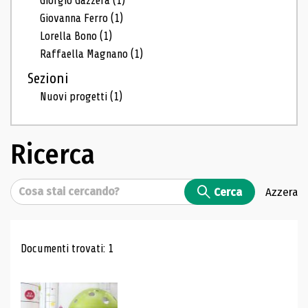
Giorgio Gazzera
(1)
Giovanna Ferro
(1)
Lorella Bono
(1)
Raffaella Magnano
(1)
Sezioni
Nuovi progetti
(1)
Ricerca
Cerca
Cerca
Azzera
Risultati di ricerca
Documenti trovati: 1