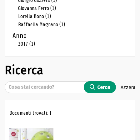
Giorgio Gazzera
(1)
Giovanna Ferro
(1)
Lorella Bono
(1)
Raffaella Magnano
(1)
Anno
2017
(1)
Ricerca
Cerca
Cerca
Azzera
Risultati di ricerca
Documenti trovati: 1