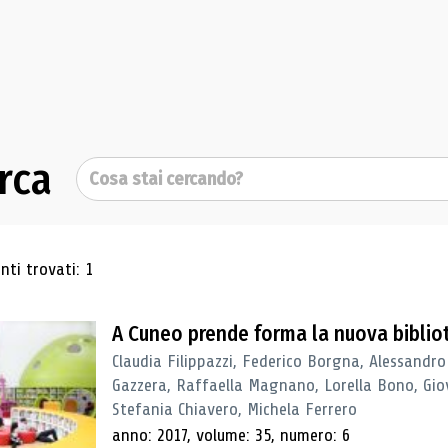
rca
Cerca
ultati di ricerca
ti trovati: 1
A Cuneo prende forma la nuova biblio
Claudia Filippazzi, Federico Borgna, Alessandro
Gazzera, Raffaella Magnano, Lorella Bono, Gio
Stefania Chiavero, Michela Ferrero
anno: 2017, volume: 35, numero: 6