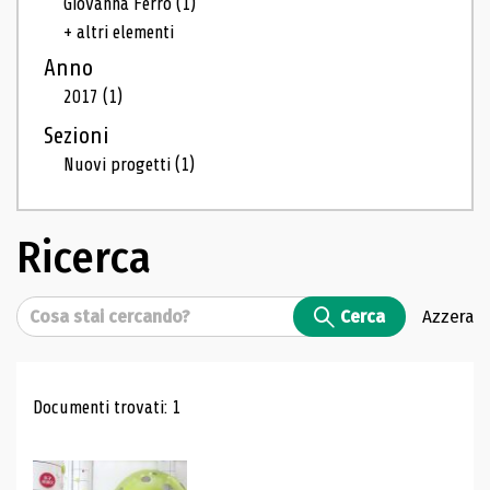
Giovanna Ferro
(1)
+ altri elementi
Anno
2017
(1)
Sezioni
Nuovi progetti
(1)
Ricerca
Cerca
Cerca
Azzera
Risultati di ricerca
Documenti trovati: 1